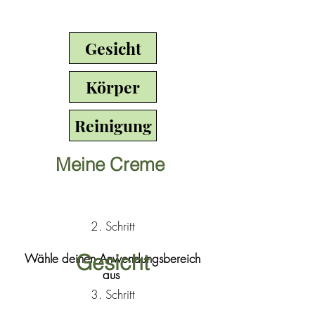
Gesicht
Körper
Reinigung
Meine Creme
2. Schritt
Gesicht
Wähle deinen Anwendungsbereich
aus
3. Schritt