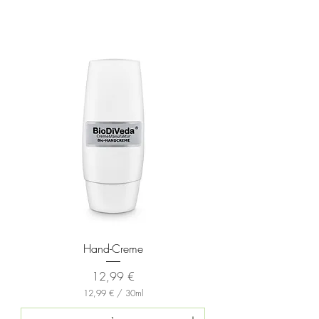
Hand-Creme
Preis
12,99 €
12,99 €
/
30ml
1
2