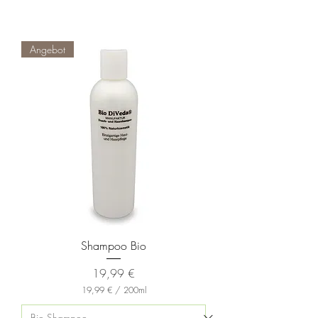
Angebot
Shampoo Bio
Preis
19,99 €
19,99 €
/
200ml
1
9