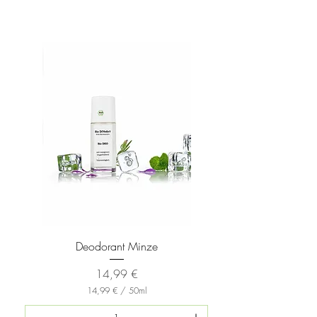
Deodorant Minze
Preis
14,99 €
14,99 €
/
50ml
1
4