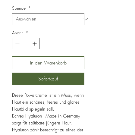
54,90 €
pro
Spender
*
50
Milliliter
Anzahl
*
In den Warenkorb
Sofortkauf
Diese Powercreme ist ein Muss, wenn
Haut ein schönes, festes und glattes
Hautbild spiegeln soll.
Echtes Hyaluron - Made in Germany -
sorgt für spürbare jüngere Haut.
Hyaluron zählt berechtigt zu eines der