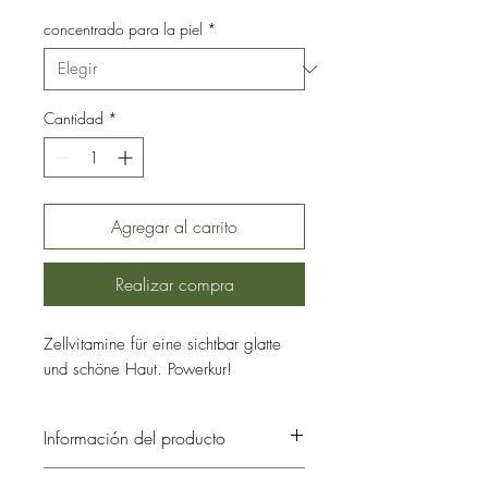
15,90 €
por
concentrado para la piel
*
5
Mililitro
Cantidad
*
Agregar al carrito
Realizar compra
Zellvitamine für eine sichtbar glatte
und schöne Haut. Powerkur!
Información del producto
Tratamiento reconstituyente para las