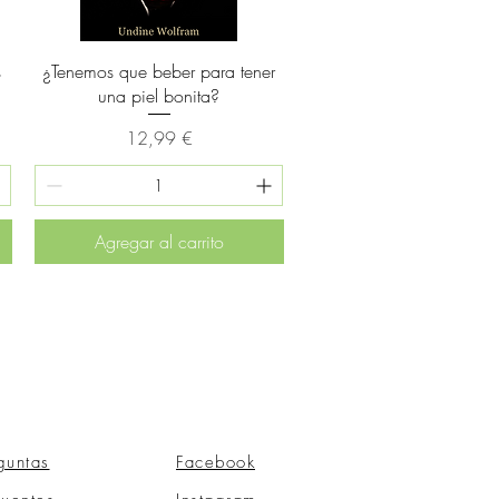
Vista rápida
s
¿Tenemos que beber para tener
una piel bonita?
Precio
12,99 €
Agregar al carrito
guntas
Facebook