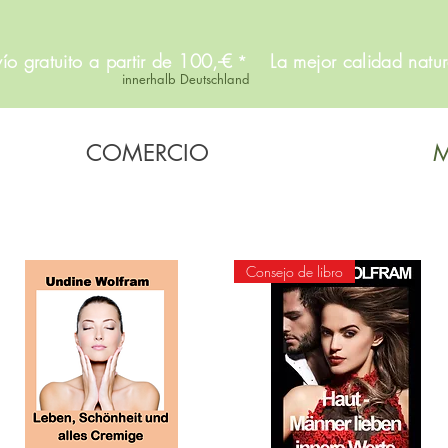
ío gratuito a partir de 100,-€
La mejor calidad natur
*
innerhalb Deutschland
COMERCIO
M
Consejo de libro