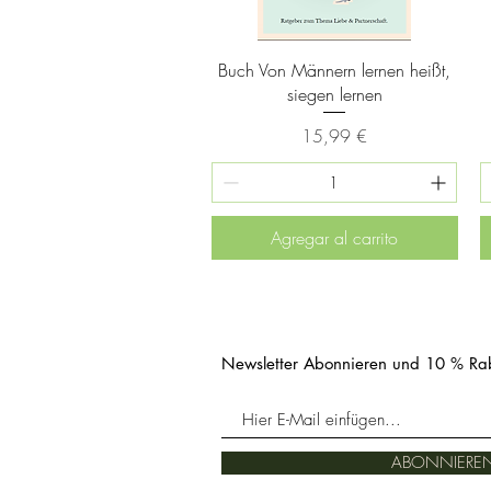
Vista rápida
Buch Von Männern lernen heißt,
siegen lernen
Precio
15,99 €
Agregar al carrito
Newsletter Abonnieren und 10 % Rab
ABONNIERE