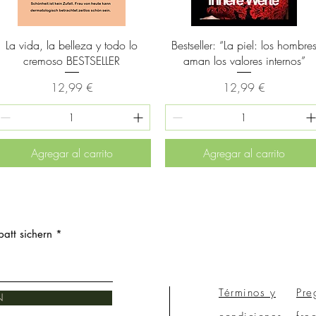
Vista rápida
Vista rápida
La vida, la belleza y todo lo
Bestseller: “La piel: los hombre
cremoso BESTSELLER
aman los valores internos”
Precio
Precio
12,99 €
12,99 €
Agregar al carrito
Agregar al carrito
att sichern
Términos y
Pre
N