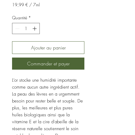
19,99 €
/
7ml
19,99 €
pour
Quantité
*
7
Millilitres
Ajouter au panier
Commander et payer
L’or stocke une humidité importante
comme aucun autre ingrédient actif.
La peau des lèvres en a urgemment
besoin pour rester belle et souple. De
plus, les meilleures et plus pures
huiles biologiques ainsi que la
vitamine E et la cire d'abeille de la
réserve naturelle soutiennent le soin