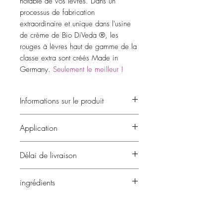
notable de vos lèvres. Dans un
processus de fabrication
extraordinaire et unique dans l'usine
de crème de Bio DiVeda ®, les
rouges à lèvres haut de gamme de la
classe extra sont créés Made in
Germany.
Seulement le meilleur !
Informations sur le produit
Des lèvres soignées grâce à des actifs
Application
hautement concentrés à base
d'ingrédients naturels purs
L'or stabilise la teneur en humidité de
Délai de livraison
la peau des lèvres
La cire d'abeille de la réserve
Le délai de livraison est compris entre 1
ingrédients
naturelle offre une protection
et 3 jours ouvrables.
crémeuse et de la vitamine E pour de
Huile d'amande bio + huile de jojoba
belles lèvres
bio + cire d'abeille (provenant d'une
Cosmétiques 100% naturels
réserve naturelle) + vitamine E + acide