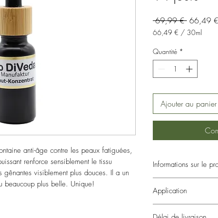
Prix
 69,99 € 
66,49 
original
66,49 €
/
30ml
66,49 €
pour
Quantité
*
30
Millilitres
Ajouter au panier
Com
ontaine anti-âge contre les peaux fatiguées,
uissant renforce sensiblement le tissu
Informations sur le pr
es gênantes visiblement plus douces. Il a un
sérum pour le visag
au beaucoup plus belle. Unique!
Application
Concentré anti-âge
Des vitamines cellul
Appliquer la quantité s
lifting
Délai de livraison