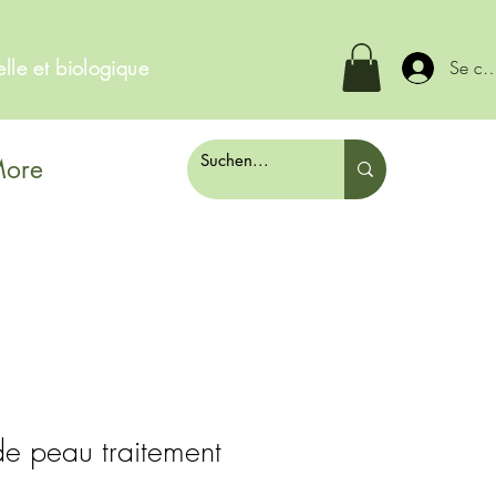
elle et biologique
Se co
ore
e peau traitement