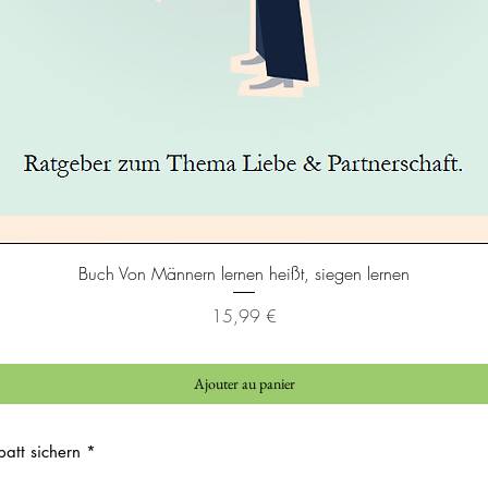
Aperçu rapide
Buch Von Männern lernen heißt, siegen lernen
Prix
15,99 €
Ajouter au panier
att sichern