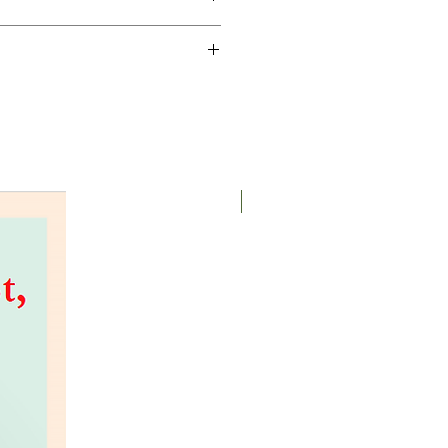
t le tissu conjonctif
rème Bio DiVeda® après avoir nettoyé
t compris entre 1 et 3 jours ouvrables.
 à tous les types de peau Effet :
tamine E, aloe vera
nouveauté