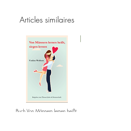
Articles similaires
nouveauté
Buch Von Männern lernen heißt,
Sérum Lifting - Concen
siegen lernen
puissance de catégorie 
Prix
15,99 €