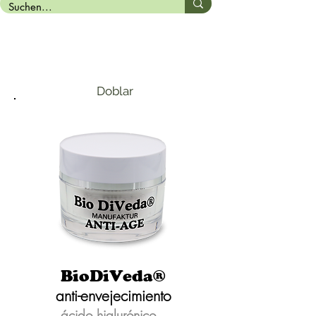
Doblar
BioDiVeda®
anti-envejecimiento
ácido hialurónico