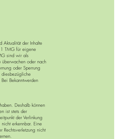
d Aktualität der Inhalte
.1 TMG für eigene
MG sind wir als
 zu überwachen oder nach
fernung oder Sperrung
e diesbezügliche
h. Bei Bekanntwerden
ss haben. Deshalb können
n ist stets der
eitpunkt der Verlinkung
 nicht erkennbar. Eine
er Rechtsverletzung nicht
ernen.