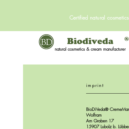
Certified natural cosmetic
®
Biodiveda
natural cosmetics
& cream manufacturer
imprint
BioDiVeda® CremeManu
Wolfram
Am Graben 17
15907 Lubolz b. Lübbe