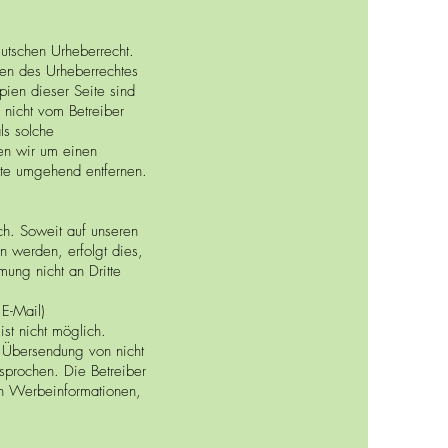
eutschen Urheberrecht.
zen des Urheberrechtes
pien dieser Seite sind
e nicht vom Betreiber
ls solche
ten wir um einen
lte umgehend entfernen.
h. Soweit auf unseren
 werden, erfolgt dies,
mung nicht an Dritte
 E-Mail)
ist nicht möglich.
r Übersendung von nicht
sprochen. Die Betreiber
von Werbeinformationen,