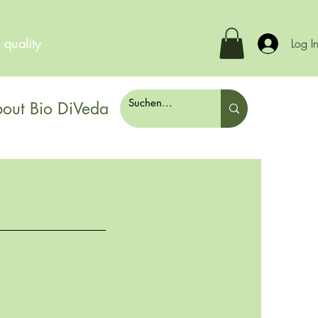
 quality
Log I
out Bio DiVeda