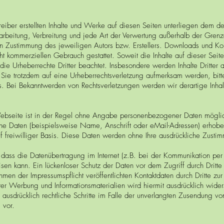
reiber erstellten Inhalte und Werke auf diesen Seiten unterliegen dem d
earbeitung, Verbreitung und jede Art der Verwertung außerhalb der Gren
hen Zustimmung des jeweiligen Autors bzw. Erstellers. Downloads und Ko
cht kommerziellen Gebrauch gestattet. Soweit die Inhalte auf dieser Seit
die Urheberrechte Dritter beachtet. Insbesondere werden Inhalte Dritter a
 Sie trotzdem auf eine Urheberrechtsverletzung aufmerksam werden, bit
. Bei Bekanntwerden von Rechtsverletzungen werden wir derartige Inha
bseite ist in der Regel ohne Angabe personenbezogener Daten möglic
e Daten (beispielsweise Name, Anschrift oder eMail-Adressen) erhoben
uf freiwilliger Basis. Diese Daten werden ohne Ihre ausdrückliche Zustim
dass die Datenübertragung im Internet (z.B. bei der Kommunikation per
sen kann. Ein lückenloser Schutz der Daten vor dem Zugriff durch Dritte 
en der Impressumspflicht veröffentlichten Kontaktdaten durch Dritte zu
ter Werbung und Informationsmaterialien wird hiermit ausdrücklich wider
h ausdrücklich rechtliche Schritte im Falle der unverlangten Zusendung 
 vor.