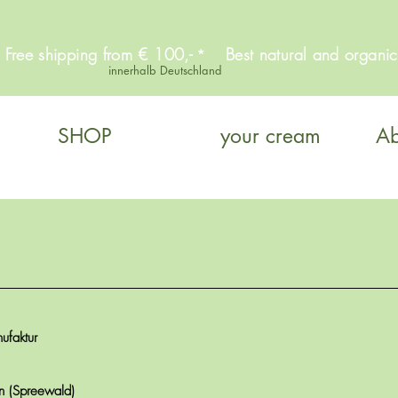
s Free shipping from € 100,-
Best natural and organic
*
innerhalb Deutschland
SHOP
your cream
Ab
faktur
n (Spreewald)