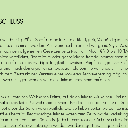
SCHLUSS
 wurde mit größter Sorgfalt erstellt. Für die Richtigkeit, Vollständigkeit un
ähr übernommen werden. Als Diensteanbieter sind wir gemäß § 7 Abs
ten nach den allgemeinen Gesetzen verantwortlich. Nach §§ 8 bis 10 T
nicht verpflichtet, übermittelte oder gespeicherte fremde Informationen
die auf eine rechtswidrige Tätigkeit hinweisen. Verpflichtungen zur Ent
ationen nach den allgemeinen Gesetzen bleiben hiervon unberührt. Ein
 ab dem Zeitpunkt der Kenntnis einer konkreten Rechtsverletzung möglic
htsverletzungen werden wir diese Inhalte umgehend entfernen.
inks zu externen Webseiten Dritter, auf deren Inhalte wir keinen Einflu
halte auch keine Gewähr übernehmen. Für die Inhalte der verlinkten Seite
 Betreiber der Seiten verantwortlich. Die verlinkten Seiten wurden zum Z
töße überprüft. Rechtswidrige Inhalte waren zum Zeitpunkt der Verlinkung
ontrolle der verlinkten Seiten ist jedoch ohne konkrete Anhaltspunkte ein
erden von Rechtsverletzungen werden wir derartige Links umgehend entf