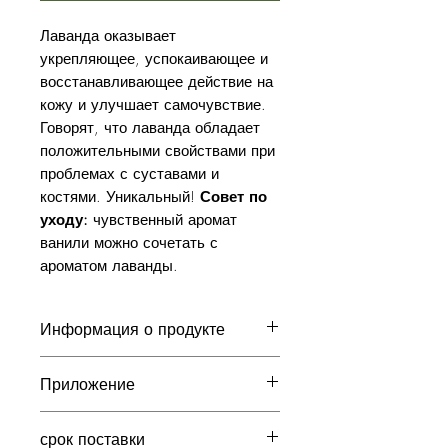
Лаванда оказывает
укрепляющее, успокаивающее и
восстанавливающее действие на
кожу и улучшает самочувствие.
Говорят, что лаванда обладает
положительными свойствами при
проблемах с суставами и
костями. Уникальный!
Совет по
уходу:
чувственный аромат
ванили можно сочетать с
ароматом лаванды.
Информация о продукте
Время для настоящего
Приложение
расслабления и идеального
ухода за телом
Наносите на кожу после душа или
Органические масла жожоба и
срок поставки
ванны и аккуратно массируйте.