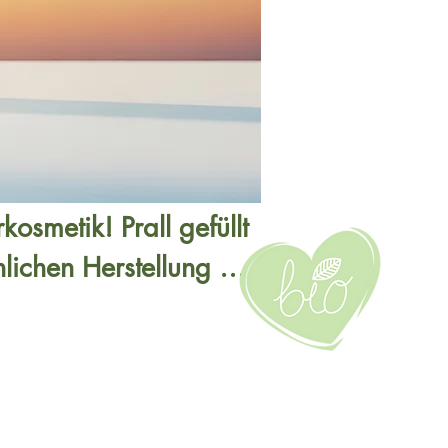
smetik! Prall gefüllt 
ichen Herstellung 
esamte Potenzial 
. Zusätzlich vereint 
Concealer das 
auf dem Kosmetikmarkt 