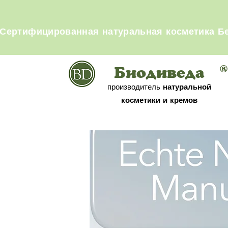
Сертифицированная натуральная косметика Бес
®
Биодиведа
производитель
натуральной
косметики
и кремов