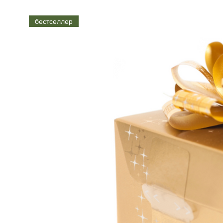
einzigartig! Die Herst
бестселлер
Was nachweislich sehr
abgefederte Konsistenz
Winter spricht die Fac
Hautzellen eine größer
So rein, dass man sie e
Die beste Biokosmetik 