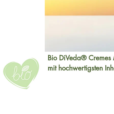
Bio DiVeda® Cremes Man
mit hochwertigsten Inh
behalten sie ihre voll
100% Natur-kosmetik b
die Dekorative wie Tö
perfekte Aussehen mit 