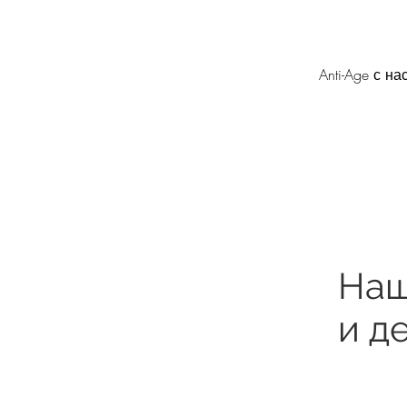
Anti-Age с 
Наш
и д