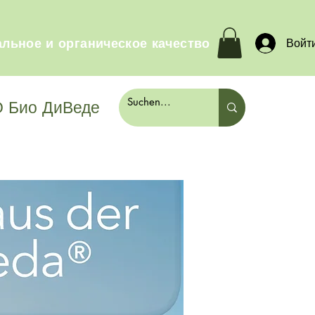
льное и органическое качество
Войт
 Био ДиВеде