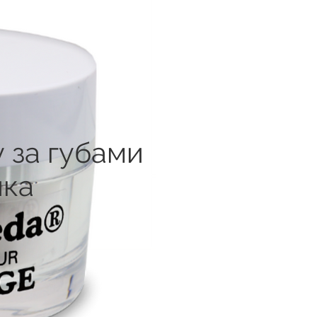
 за губами
ика