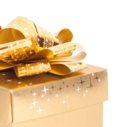
ellung richtet sich nach den entspreche
 wichtig ist. Im Sommer benötigen alle
 (nicht zu schwer, dafür reichhaltig an
hwelt von "Winterhaut". Durch äußere 
e Sättigung. 

ssen kann.......

aktuell!