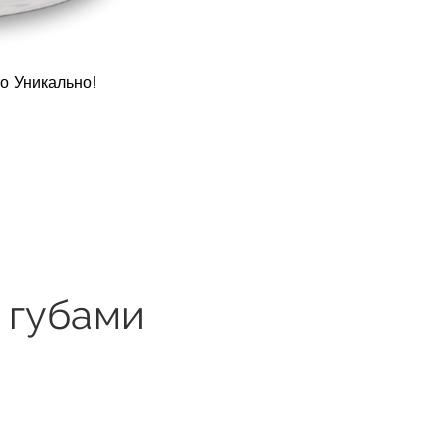
о Уникально!
 губами