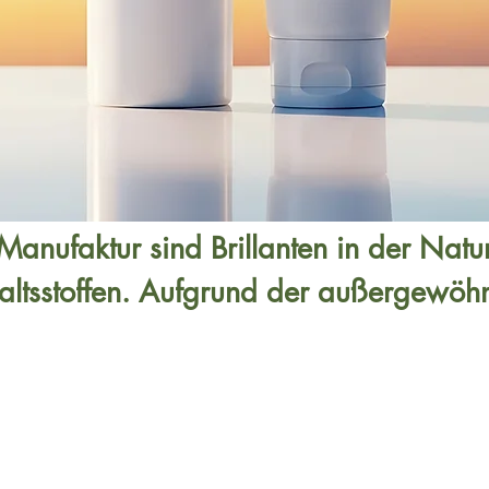
ufaktur sind Brillanten in der Naturko
altsstoffen. Aufgrund der außergewöhnl
e Wirkung. Dadurch entfalten sie das g
ringt sichtbar und spürbar schöne Haut
nungscreme/Make-up, Lippenstift und 
reinster Hautpflege. Dies ist  derzeit 