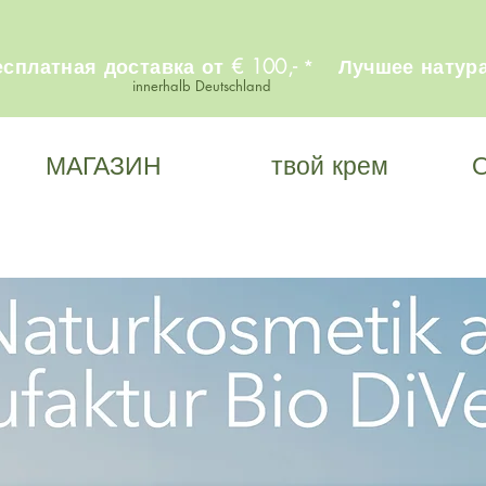
платная доставка от € 100,-
Лучшее натура
*
innerhalb Deutschland
МАГАЗИН
твой крем
О