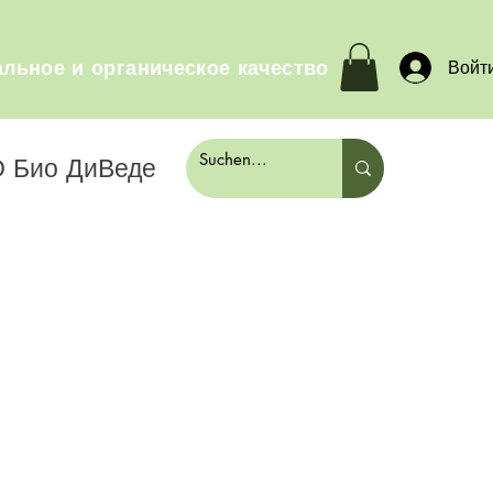
льное и органическое качество
Войт
 Био ДиВеде