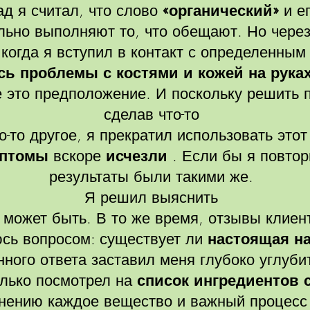
ад я считал, что слово
«органический»
и е
льно выполняют то, что обещают. Но чере
 когда я вступил в контакт с определенны
сь проблемы с костями и кожей на рука
е это предположение. И поскольку решить 
сделав что-то
о-то другое, я прекратил использовать этот
мптомы
вскоре
исчезли
. Если бы я повтор
результаты были такими же.
Я решил выяснить
 может быть. В то же время, отзывы клиен
юсь вопросом: существует ли
настоящая н
ного ответа заставил меня глубоко углубит
олько посмотрел на
список ингредиентов с
мнению каждое вещество и важный процесс