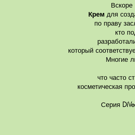
Вскоре
Крем
для созд
по праву зас
кто п
разработал
который соответствуе
Многие л
что часто с
косметическая п
Серия
DiV