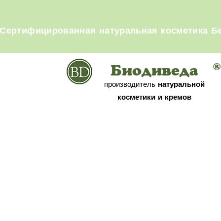
Сертифицированная натуральная косметика Бес
®
Биодиведа
производитель
натуральной
косметики
и кремов