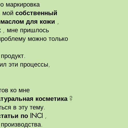
го маркировка
з мой
собственный
м
маслом для кожи
,
х
, мне пришлось
проблему можно только
 продукт.
ил эти процессы,
тов ко мне
атуральная косметика
?
ься в эту тему.
татьи по INCI
,
 производства.