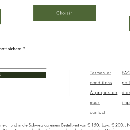
Choisir
att sichern
Termes et
FA
N
conditions
pol
À propos de
d'a
nous
imp
contact
erreich und in die Schweiz ab einem Bestellwert von € 150,- bzw. € 200,-. N