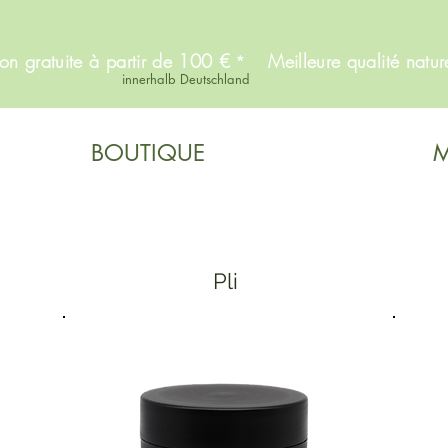
son gratuite à partir de 100 €
Meilleure qualité natur
*
innerhalb Deutschland
BOUTIQUE
M
Pli