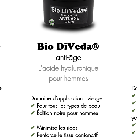
®
Bio DiVeda®
anti-âge
L'acide hyaluronique
pour hommes
e
Do
✔
Domaine d'application : visage
✔
✔
Pour tous les types de peau
✔
✔
Édition noire pour hommes
ye
✔
✔
Minimise les rides
✔
✔
Renforce le tissu conjonctif