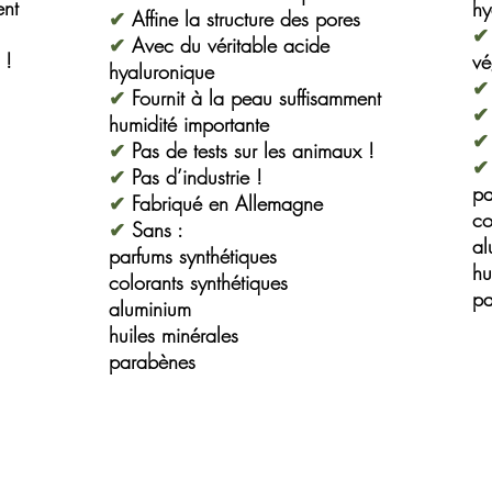
ent
hy
✔
Affine la structure des pores
✔
✔
Avec du véritable acide
 !
vé
hyaluronique
✔
✔
Fournit à la peau suffisamment
✔
humidité importante
✔
✔
Pas de tests sur les animaux !
✔
✔
Pas d’industrie !
pa
✔
Fabriqué en Allemagne
co
✔
Sans :
al
parfums synthétiques
hu
colorants synthétiques
pa
aluminium
huiles minérales
parabènes